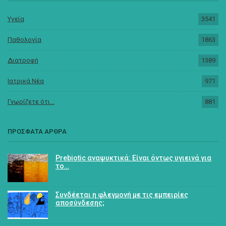
Υγεία
3541
Παθολογία
1863
Διατροφή
1389
Ιατρικά Νέα
971
Γνωρίζετε ότι...
881
ΠΡΟΣΦΑΤΑ ΑΡΘΡΑ
Prebiotic αναψυκτικά: Είναι όντως υγιεινά για
το…
Συνδέεται η φλεγμονή με τις εμπειρίες
αποσύνδεσης;