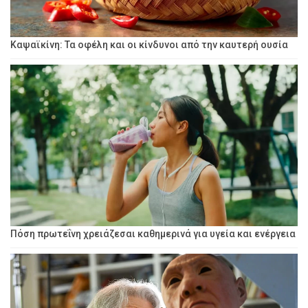
Καψαϊκίνη: Τα οφέλη και οι κίνδυνοι από την καυτερή ουσία
Πόση πρωτεΐνη χρειάζεσαι καθημερινά για υγεία και ενέργεια