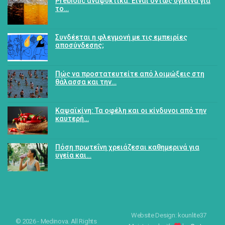
Prebiotic αναψυκτικά: Είναι όντως υγιεινά για
το…
Συνδέεται η φλεγμονή με τις εμπειρίες
αποσύνδεσης;
Πώς να προστατευτείτε από λοιμώξεις στη
θάλασσα και την…
Καψαϊκίνη: Τα οφέλη και οι κίνδυνοι από την
καυτερή…
Πόση πρωτεΐνη χρειάζεσαι καθημερινά για
υγεία και…
Website Design: kounlite37
© 2026 - Medinova. All Rights