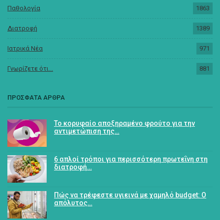
Παθολογία
1863
Διατροφή
1389
Ιατρικά Νέα
971
Γνωρίζετε ότι...
881
ΠΡΟΣΦΑΤΑ ΑΡΘΡΑ
Το κορυφαίο αποξηραμένο φρούτο για την
αντιμετώπιση της…
6 απλοί τρόποι για περισσότερη πρωτεΐνη στη
διατροφή…
Πώς να τρέφεστε υγιεινά με χαμηλό budget: Ο
απόλυτος…