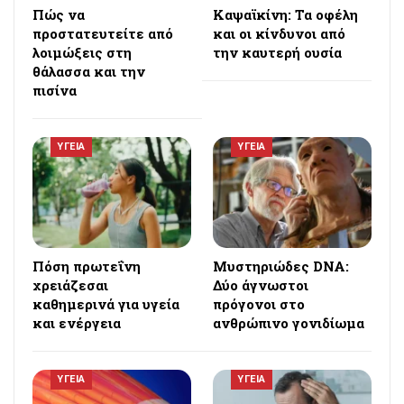
Πώς να
Καψαϊκίνη: Τα οφέλη
προστατευτείτε από
και οι κίνδυνοι από
λοιμώξεις στη
την καυτερή ουσία
θάλασσα και την
πισίνα
ΥΓΕΙΑ
ΥΓΕΙΑ
Πόση πρωτεΐνη
Μυστηριώδες DNA:
χρειάζεσαι
Δύο άγνωστοι
καθημερινά για υγεία
πρόγονοι στο
και ενέργεια
ανθρώπινο γονιδίωμα
ΥΓΕΙΑ
ΥΓΕΙΑ