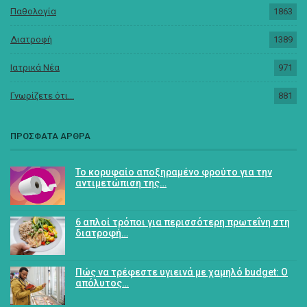
Παθολογία
1863
Διατροφή
1389
Ιατρικά Νέα
971
Γνωρίζετε ότι...
881
ΠΡΟΣΦΑΤΑ ΑΡΘΡΑ
Το κορυφαίο αποξηραμένο φρούτο για την
αντιμετώπιση της…
6 απλοί τρόποι για περισσότερη πρωτεΐνη στη
διατροφή…
Πώς να τρέφεστε υγιεινά με χαμηλό budget: Ο
απόλυτος…