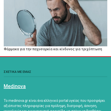
Φάρμακα για την παχυσαρκία και κίνδυνος για τριχόπτωση
ΣΧΕΤΙΚΑ ΜΕ ΕΜΑΣ
Medinova
Το medinova.gr είναι ένα ελληνικό portal υγείας που προσφέρει
αξιόπιστες πληροφορίες για πρόληψη, διατροφή, άσκηση,
ψυχολογία και οικογενειακή φροντίδα, με στόχο να βοηθήσει