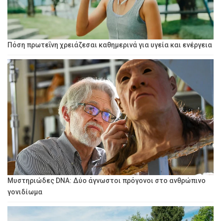
Πόση πρωτεΐνη χρειάζεσαι καθημερινά για υγεία και ενέργεια
Μυστηριώδες DNA: Δύο άγνωστοι πρόγονοι στο ανθρώπινο
γονιδίωμα