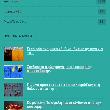
Διατροφή
1389
Ιατρικά Νέα
971
Γνωρίζετε ότι...
881
ΠΡΟΣΦΑΤΑ ΑΡΘΡΑ
Prebiotic αναψυκτικά: Είναι όντως υγιεινά για
το…
Συνδέεται η φλεγμονή με τις εμπειρίες
αποσύνδεσης;
Πώς να προστατευτείτε από λοιμώξεις στη
θάλασσα και την…
Καψαϊκίνη: Τα οφέλη και οι κίνδυνοι από την
καυτερή…