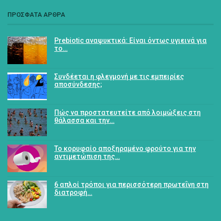
ΠΡΟΣΦΑΤΑ ΑΡΘΡΑ
Prebiotic αναψυκτικά: Είναι όντως υγιεινά για
το…
Συνδέεται η φλεγμονή με τις εμπειρίες
αποσύνδεσης;
Πώς να προστατευτείτε από λοιμώξεις στη
θάλασσα και την…
Το κορυφαίο αποξηραμένο φρούτο για την
αντιμετώπιση της…
6 απλοί τρόποι για περισσότερη πρωτεΐνη στη
διατροφή…