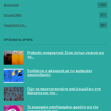
Διατροφή
1389
Ιατρικά Νέα
971
Γνωρίζετε ότι...
881
ΠΡΟΣΦΑΤΑ ΑΡΘΡΑ
Prebiotic αναψυκτικά: Είναι όντως υγιεινά για
το…
Συνδέεται η φλεγμονή με τις εμπειρίες
αποσύνδεσης;
Πώς να προστατευτείτε από λοιμώξεις στη
θάλασσα και την…
Το κορυφαίο αποξηραμένο φρούτο για την