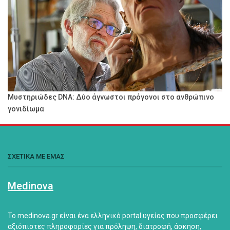
Μυστηριώδες DNA: Δύο άγνωστοι πρόγονοι στο ανθρώπινο
γονιδίωμα
ΣΧΕΤΙΚΑ ΜΕ ΕΜΑΣ
Medinova
Το medinova.gr είναι ένα ελληνικό portal υγείας που προσφέρει
αξιόπιστες πληροφορίες για πρόληψη, διατροφή, άσκηση,