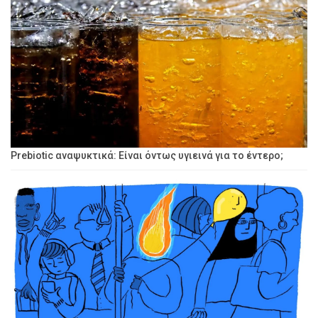
Prebiotic αναψυκτικά: Είναι όντως υγιεινά για το έντερο;