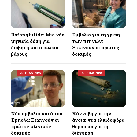
Bofanglutide: Μια νέα
Εμβόλιο για τη γρίπη
μηνιαία δόση για
των πτηνών:
διαβήτη και απώλεια
Ξεκινούν οι πρώτες
βάρους
δοκιμές
ΙΑΤΡΙΚΑ ΝΕΑ
ΙΑΤΡΙΚΑ ΝΕΑ
Νέο εμβόλιο κατά του
Κάνναβη για την
Έμπολα: Ξεκινούν οι
άνοια: νέα ελπιδοφόρα
πρώτες κλινικές
θεραπεία για τη
δοκιμές
διέγερση