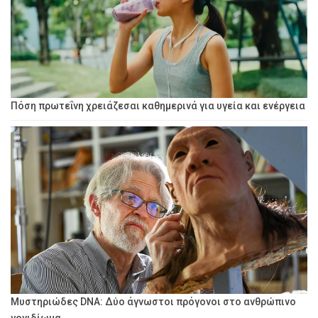
Πόση πρωτεΐνη χρειάζεσαι καθημερινά για υγεία και ενέργεια
Μυστηριώδες DNA: Δύο άγνωστοι πρόγονοι στο ανθρώπινο
γονιδίωμα