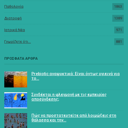
Παθολογία
1863
Διατροφή
1389
Ιατρικά Νέα
971
Γνωρίζετε ότι...
881
ΠΡΟΣΦΑΤΑ ΑΡΘΡΑ
Prebiotic αναψυκτικά: Είναι όντως υγιεινά για
το…
Συνδέεται η φλεγμονή με τις εμπειρίες
αποσύνδεσης;
Πώς να προστατευτείτε από λοιμώξεις στη
θάλασσα και την…