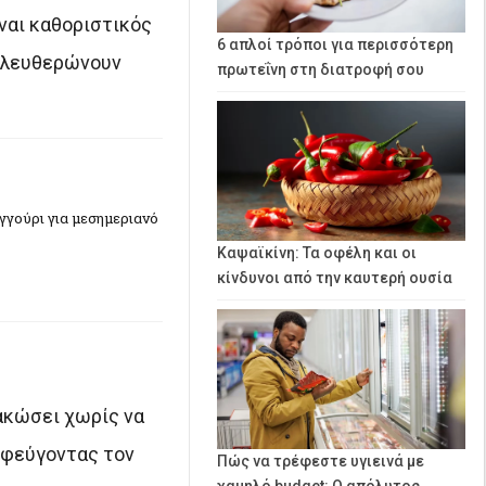
ίναι καθοριστικός
6 απλοί τρόποι για περισσότερη
πελευθερώνουν
πρωτεΐνη στη διατροφή σου
γγούρι για μεσημεριανό
Καψαϊκίνη: Τα οφέλη και οι
κίνδυνοι από την καυτερή ουσία
ακώσει χωρίς να
οφεύγοντας τον
Πώς να τρέφεστε υγιεινά με
χαμηλό budget: Ο απόλυτος