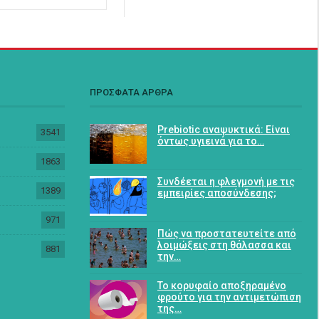
ΠΡΟΣΦΑΤΑ ΑΡΘΡΑ
Prebiotic αναψυκτικά: Είναι
3541
όντως υγιεινά για το…
1863
Συνδέεται η φλεγμονή με τις
1389
εμπειρίες αποσύνδεσης;
971
Πώς να προστατευτείτε από
λοιμώξεις στη θάλασσα και
881
την…
Το κορυφαίο αποξηραμένο
φρούτο για την αντιμετώπιση
της…