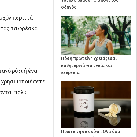
οδηγός
τυχόν περιττά
ντας τα φρέσκα
Πόση πρωτεΐνη χρειάζεσαι
καθημερινά για υγεία και
τανό ρύζι ή ένα
ενέργεια
α χρησιμοποιήσετε
ονται πολύ
Πρωτεΐνη σε σκόνη: Όλα όσα