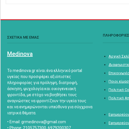
ΠΛΗΡΟΦΟΡΙΕ
ΣΧΕΤΙΚΑ ΜΕ ΕΜΑΣ
Medinova
Αρχική Σελ
Διαφημιστε
Το medinova.gr είναι ένα ελληνικό portal
Επικοινωνί
υγείας που προσφέρει αξιόπιστες
Ποιοι είμα
πληροφορίες για πρόληψη, διατροφή,
άσκηση, ψυχολογία και οικογενειακή
Πολιτική C
φροντίδα, με στόχο να βοηθήσει τους
Πολιτική Α
αναγνώστες να φροντίζουν την υγεία τους
και να ενημερώνονται υπεύθυνα για σύγχρονα
ιατρικά θέματα.
Εφημερεύον
• Email: grmedinova@gmail.com
Εφημερεύον
• Phone: 2105757300, 6979200307