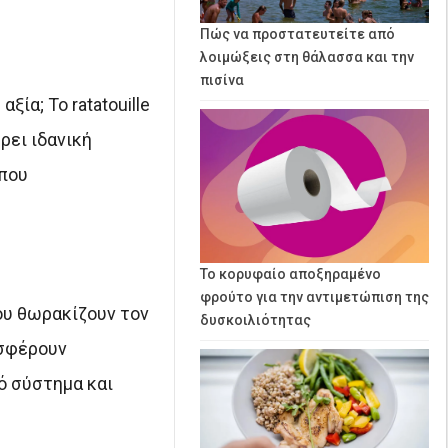
Πώς να προστατευτείτε από
λοιμώξεις στη θάλασσα και την
πισίνα
ία; Το ratatouille
ρει ιδανική
 που
Το κορυφαίο αποξηραμένο
φρούτο για την αντιμετώπιση της
ου θωρακίζουν τον
δυσκοιλιότητας
οσφέρουν
ό σύστημα και