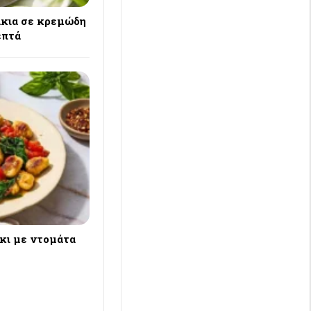
κια σε κρεμώδη
επτά
όκι με ντομάτα