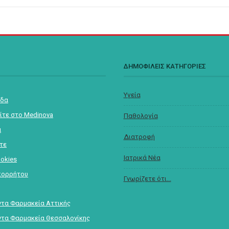
Σ
ΔΗΜΟΦΙΛΕΙΣ ΚΑΤΗΓΟΡΙΕΣ
Υγεία
ίδα
ίτε στο Medinova
Παθολογία
α
Διατροφή
στε
Ιατρικά Νέα
ookies
πορρήτου
Γνωρίζετε ότι...
τα Φαρμακεία Αττικής
τα Φαρμακεία Θεσσαλονίκης