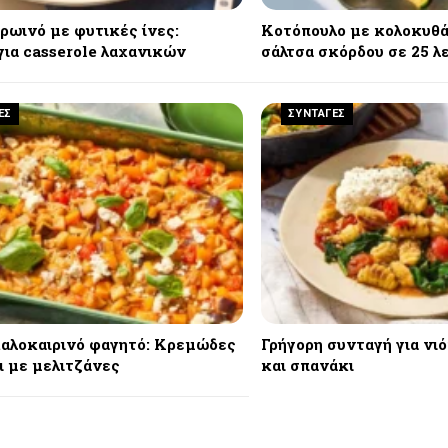
ρωινό με φυτικές ίνες:
Κοτόπουλο με κολοκυθά
για casserole λαχανικών
σάλτσα σκόρδου σε 25 λ
ΕΣ
ΣΥΝΤΑΓΕΣ
καλοκαιρινό φαγητό: Κρεμώδες
Γρήγορη συνταγή για νι
ι με μελιτζάνες
και σπανάκι