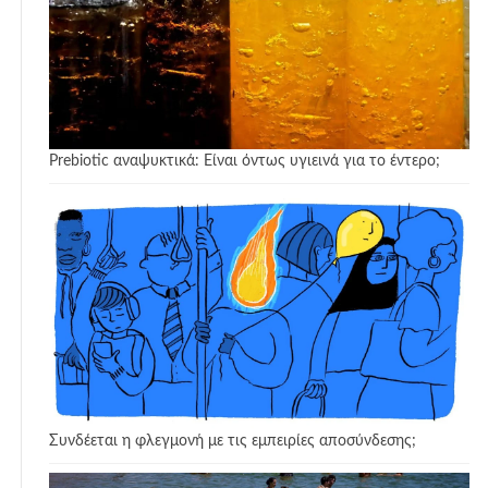
Prebiotic αναψυκτικά: Είναι όντως υγιεινά για το έντερο;
Συνδέεται η φλεγμονή με τις εμπειρίες αποσύνδεσης;