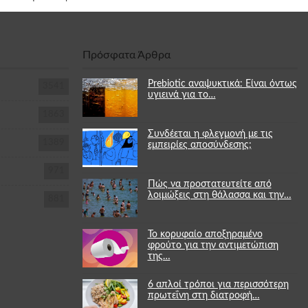
Πρόσφατα Άρθρα
Prebiotic αναψυκτικά: Είναι όντως
3541
υγιεινά για το…
1863
Συνδέεται η φλεγμονή με τις
1389
εμπειρίες αποσύνδεσης;
971
Πώς να προστατευτείτε από
λοιμώξεις στη θάλασσα και την…
881
Το κορυφαίο αποξηραμένο
φρούτο για την αντιμετώπιση
της…
6 απλοί τρόποι για περισσότερη
πρωτεΐνη στη διατροφή…