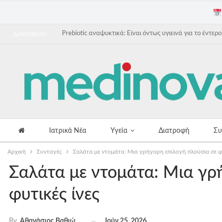
Prebiotic αναψυκτικά: Είναι όντως υγιεινά για το έντερο
ΔΗΜΟΦΙΛΗ
Ιατρικά Νέα
Υγεία
Διατροφή
Συ
Αρχική
Συνταγές
Σαλάτα με ντομάτα: Μια γρήγορη επιλογή πλούσια σε φυ
Σαλάτα με ντομάτα: Μια γρ
φυτικές ίνες
Ιούν 25, 2026
By
Αθανάσιος Βαθιώτης