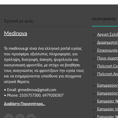
ΠΛΗΡΟΦΟΡΙΕΣ
Σχετικά με εμάς
Medinova
Αρχική Σελί
Διαφημιστεί
Το medinova.gr είναι ένα ελληνικό portal υγείας
Επικοινωνία
που προσφέρει αξιόπιστες πληροφορίες για
Ποιοι είμαστ
πρόληψη, διατροφή, άσκηση, ψυχολογία και
οικογενειακή φροντίδα, με στόχο να βοηθήσει
Πολιτική Co
τους αναγνώστες να φροντίζουν την υγεία τους
Πολιτική Α
και να ενημερώνονται υπεύθυνα για σύγχρονα
ιατρικά θέματα.
Εφημερεύον
• Email: grmedinova@gmail.com
Εφημερεύον
• Phone: 2105757300, 6979200307
Εφημερίες Ν
Διαβάστε Περισσότερα...
Εφημερίες Ι
Εφημερίες 