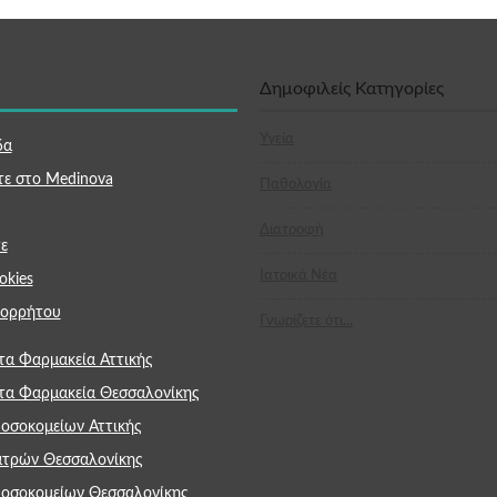
Δημοφιλείς Κατηγορίες
Υγεία
δα
τε στο Medinova
Παθολογία
Διατροφή
ε
Ιατρικά Νέα
okies
πορρήτου
Γνωρίζετε ότι...
τα Φαρμακεία Αττικής
τα Φαρμακεία Θεσσαλονίκης
οσοκομείων Αττικής
ατρών Θεσσαλονίκης
Νοσοκομείων Θεσσαλονίκης