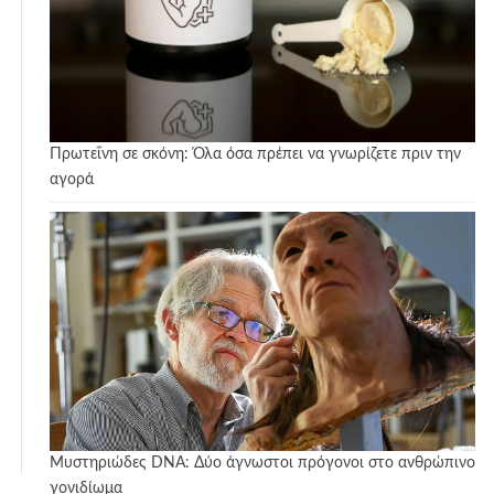
Πρωτεΐνη σε σκόνη: Όλα όσα πρέπει να γνωρίζετε πριν την
αγορά
Μυστηριώδες DNA: Δύο άγνωστοι πρόγονοι στο ανθρώπινο
γονιδίωμα