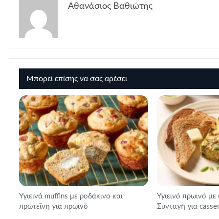
Αθανάσιος Βαθιώτης
Μπορεί επίσης να σας αρέσει
Υγιεινά muffins με ροδάκινο και
Υγιεινό πρωινό με 
πρωτεΐνη για πρωινό
Συνταγή για casse