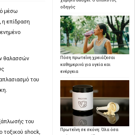
οδηγός
μό μέσω
, η επίδραση
θενημένο
ών θαλασσών
Πόση πρωτεΐνη χρειάζεσαι
καθημερινά για υγεία και
υς
ενέργεια
λαπλασιασμό του
κη.
εξάπλωσής του
Πρωτεΐνη σε σκόνη: Όλα όσα
 τοξικού shock,