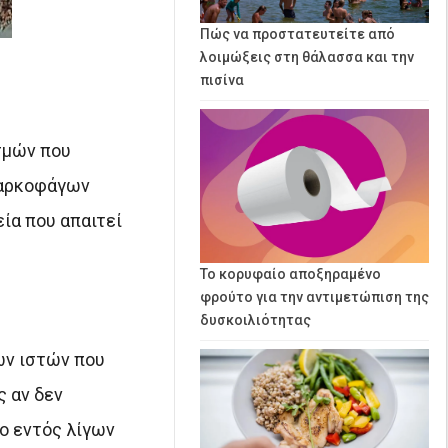
Πώς να προστατευτείτε από
λοιμώξεις στη θάλασσα και την
πισίνα
σμών που
σαρκοφάγων
ία που απαιτεί
Το κορυφαίο αποξηραμένο
φρούτο για την αντιμετώπιση της
δυσκοιλιότητας
ων ιστών που
ς αν δεν
ο εντός λίγων