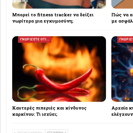
Μπορεί το fitness tracker να δείξει
Πώς να α
νωρίτερα μια εγκυμοσύνη;
με ασφάλ
ΓΝΩΡΙΖΕΤΕ ΟΤΙ...
ΓΝΩΡΙΖΕ
Καυτερές πιπεριές και κίνδυνος
Αρχαία κ
καρκίνου: Τι ισχύει;
ελέγχουν
ΠΡΟΗΓΟΥΜΕΝΗ
ΕΠΟΜΕΝΗ