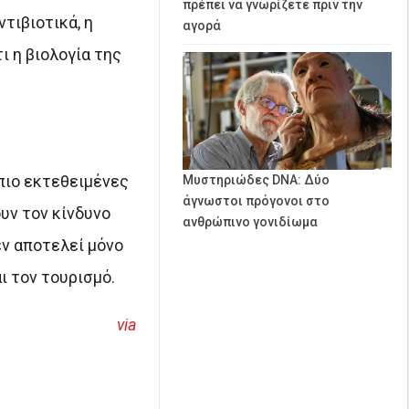
πρέπει να γνωρίζετε πριν την
τιβιοτικά, η
αγορά
 η βιολογία της
πιο εκτεθειμένες
Μυστηριώδες DNA: Δύο
άγνωστοι πρόγονοι στο
υν τον κίνδυνο
ανθρώπινο γονιδίωμα
εν αποτελεί μόνο
ι τον τουρισμό.
via