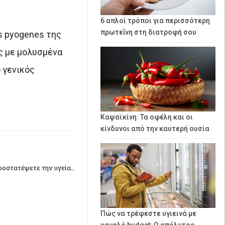
6 απλοί τρόποι για περισσότερη
πρωτεΐνη στη διατροφή σου
us pyogenes της
ς με μολυσμένα
 γενικός
Καψαϊκίνη: Τα οφέλη και οι
κίνδυνοι από την καυτερή ουσία
ροστατέψετε την υγεία…
Πώς να τρέφεστε υγιεινά με
χαμηλό budget: Ο απόλυτος