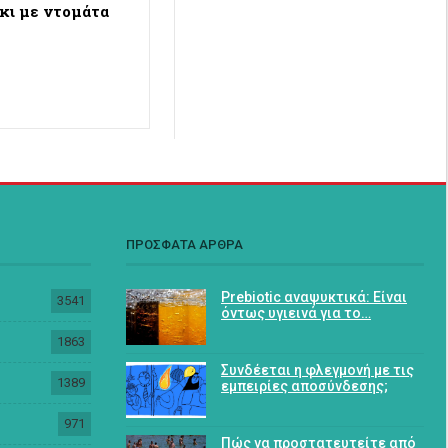
όκι με ντομάτα
ΠΡΟΣΦΑΤΑ ΑΡΘΡΑ
Prebiotic αναψυκτικά: Είναι
3541
όντως υγιεινά για το…
1863
Συνδέεται η φλεγμονή με τις
1389
εμπειρίες αποσύνδεσης;
971
Πώς να προστατευτείτε από