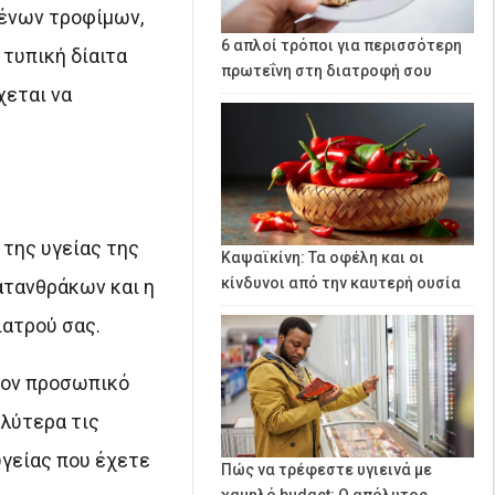
μένων τροφίμων,
6 απλοί τρόποι για περισσότερη
τυπική δίαιτα
πρωτεΐνη στη διατροφή σου
χεται να
 της υγείας της
Καψαϊκίνη: Τα οφέλη και οι
κίνδυνοι από την καυτερή ουσία
ατανθράκων και η
ιατρού σας.
 τον προσωπικό
αλύτερα τις
υγείας που έχετε
Πώς να τρέφεστε υγιεινά με
χαμηλό budget: Ο απόλυτος