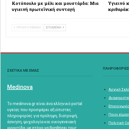
Κοτόπουλο με μέλι και μουστάρδα: Μια
Υγιεινό 
υγιεινή πρωτεϊνική συνταγή
κριθαράκ
ΠΡΟΗΓΟΥΜΕΝΗ
ΕΠΟΜΕΝΗ
ΠΛΗΡΟΦΟΡΙΕ
ΣΧΕΤΙΚΑ ΜΕ ΕΜΑΣ
Medinova
Αρχική Σελ
Διαφημιστε
Το medinova.gr είναι ένα ελληνικό portal
Επικοινωνί
υγείας που προσφέρει αξιόπιστες
Ποιοι είμα
πληροφορίες για πρόληψη, διατροφή,
άσκηση, ψυχολογία και οικογενειακή
Πολιτική C
φροντίδα, με στόχο να βοηθήσει τους