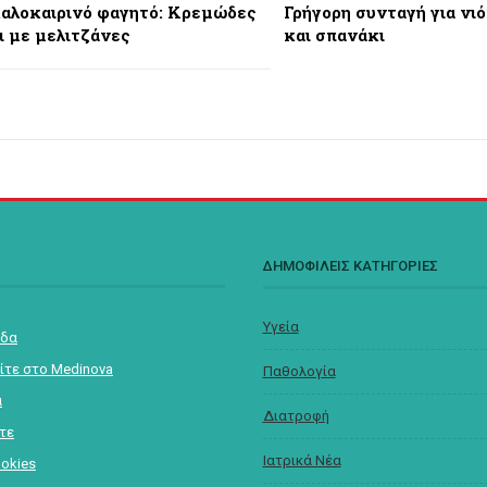
καλοκαιρινό φαγητό: Κρεμώδες
Γρήγορη συνταγή για νι
ι με μελιτζάνες
και σπανάκι
Σ
ΔΗΜΟΦΙΛΕΙΣ ΚΑΤΗΓΟΡΙΕΣ
Υγεία
ίδα
ίτε στο Medinova
Παθολογία
α
Διατροφή
στε
Ιατρικά Νέα
ookies