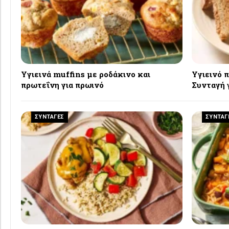
Υγιεινά muffins με ροδάκινο και
Υγιεινό π
πρωτεΐνη για πρωινό
Συνταγή 
ΣΥΝΤΑΓΕΣ
ΣΥΝΤΑΓ