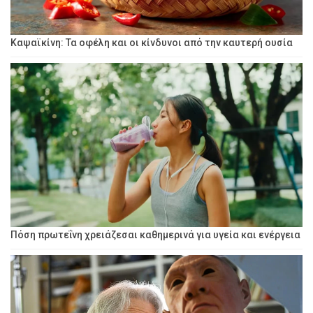
Καψαϊκίνη: Τα οφέλη και οι κίνδυνοι από την καυτερή ουσία
Πόση πρωτεΐνη χρειάζεσαι καθημερινά για υγεία και ενέργεια