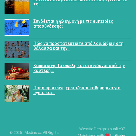
το…
Συνδέεται η φλεγμονή με τις εμπειρίες
αποσύνδεσης;
Πώς να προστατευτείτε από λοιμώξεις στη
θάλασσα και την…
Καψαϊκίνη: Τα οφέλη και οι κίνδυνοι από την
καυτερή…
Πόση πρωτεΐνη χρειάζεσαι καθημερινά για
υγεία και…
Website Design: kounlite37
© 2026 - Medinova. All Rights
Maintained with
by
Gratus