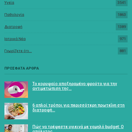
Υγεία
3541
Παθολογία
1863
Διατροφή
1389
Ιατρικά Νέα
971
Γνωρίζετε ότι...
881
ΠΡΟΣΦΑΤΑ ΑΡΘΡΑ
Το κορυφαίο αποξηραμένο φρούτο για την
αντιμετώπιση της…
6 απλοί τρόποι για περισσότερη πρωτεΐνη στη
διατροφή…
Πώς να τρέφεστε υγιεινά με χαμηλό budget: Ο
απόλυτος…