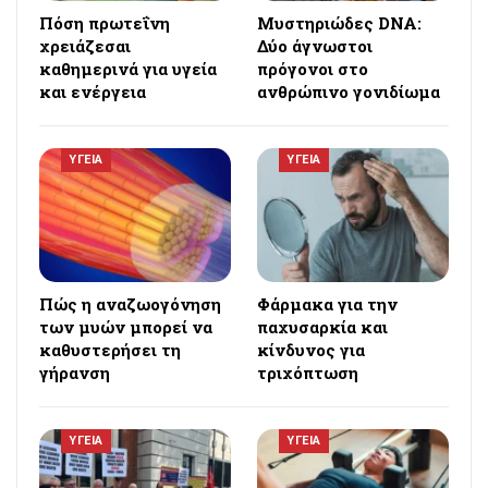
Πόση πρωτεΐνη
Μυστηριώδες DNA:
χρειάζεσαι
Δύο άγνωστοι
καθημερινά για υγεία
πρόγονοι στο
και ενέργεια
ανθρώπινο γονιδίωμα
ΥΓΕΙΑ
ΥΓΕΙΑ
Πώς η αναζωογόνηση
Φάρμακα για την
των μυών μπορεί να
παχυσαρκία και
καθυστερήσει τη
κίνδυνος για
γήρανση
τριχόπτωση
ΥΓΕΙΑ
ΥΓΕΙΑ