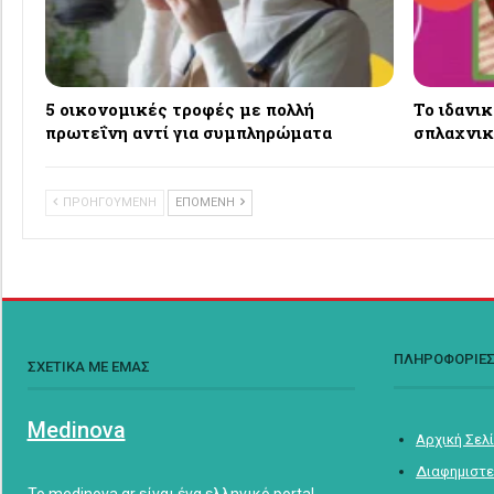
5 οικονομικές τροφές με πολλή
Το ιδανι
πρωτεΐνη αντί για συμπληρώματα
σπλαχνικ
ΠΡΟΗΓΟΥΜΕΝΗ
ΕΠΟΜΕΝΗ
ΠΛΗΡΟΦΟΡΙΕ
ΣΧΕΤΙΚΑ ΜΕ ΕΜΑΣ
Medinova
Αρχική Σελ
Διαφημιστε
Το medinova.gr είναι ένα ελληνικό portal