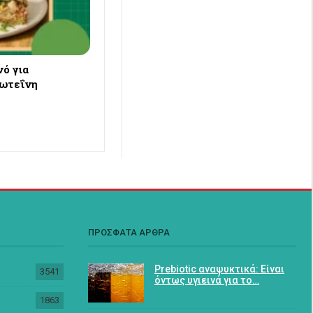
ό για
ρωτεΐνη
ΠΡΟΣΦΑΤΑ ΑΡΘΡΑ
Prebiotic αναψυκτικά: Είναι
3541
όντως υγιεινά για το…
1863