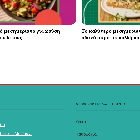
κό μεσημεριανό για καύση
Το καλύτερο μεσημεριαν
ού λίπους
αδυνάτισμα με πολλή π
Σ
ΔΗΜΟΦΙΛΕΙΣ ΚΑΤΗΓΟΡΙΕΣ
Υγεία
ίδα
ίτε στο Medinova
Παθολογία