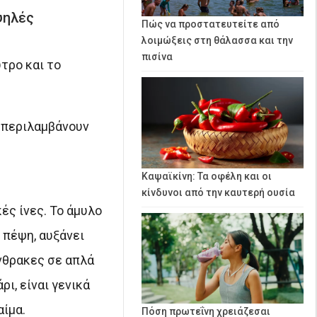
ψηλές
Πώς να προστατευτείτε από
λοιμώξεις στη θάλασσα και την
πισίνα
τρο και το
 περιλαμβάνουν
Καψαϊκίνη: Τα οφέλη και οι
κίνδυνοι από την καυτερή ουσία
ές ίνες. Το άμυλο
 πέψη, αυξάνει
νθρακες σε απλά
ι, είναι γενικά
αίμα.
Πόση πρωτεΐνη χρειάζεσαι