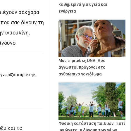
καθημερινά για υγεία και
ενέργεια
ριέχουν σάκχαρα
που σας δίνουν τη
ν ινσουλίνη,
ίνδυνο.
Μυστηριώδες DNA: Δύο
άγνωστοι πρόγονοι στο
ανθρώπινο γονιδίωμα
 γνωρίζετε πριν την…
Φυσική κατάσταση παιδιών: Γιατί
ξύ και το
μειώνεται η δύναμη των νέων