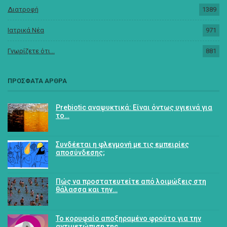
Διατροφή
1389
Ιατρικά Νέα
971
Γνωρίζετε ότι...
881
ΠΡΟΣΦΑΤΑ ΑΡΘΡΑ
Prebiotic αναψυκτικά: Είναι όντως υγιεινά για
το…
Συνδέεται η φλεγμονή με τις εμπειρίες
αποσύνδεσης;
Πώς να προστατευτείτε από λοιμώξεις στη
θάλασσα και την…
Το κορυφαίο αποξηραμένο φρούτο για την
αντιμετώπιση της…