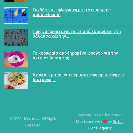
Συνδέεται η φλεγμονή με τις εμπειρίες
αποσύνδεσης;
Πώς να προστατευτείτε από λοιμώξεις στη
θάλασσα και την…
Το κορυφαίο αποξηραμένο φρούτο για την
αντιμετώπιση της…
6 απλοί τρόποι για περισσότερη πρωτεΐνη στη
διατροφή…
Website Design: kounlite37
© 2026 - Medinova. All Rights
Maintained with
by
Gratus
Reserved.
Digital Agency