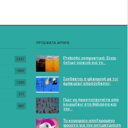
ΠΡΟΣΦΑΤΑ ΑΡΘΡΑ
Prebiotic αναψυκτικά: Είναι
3541
όντως υγιεινά για το…
1863
Συνδέεται η φλεγμονή με τις
1389
εμπειρίες αποσύνδεσης;
971
Πώς να προστατευτείτε από
λοιμώξεις στη θάλασσα και
881
την…
Το κορυφαίο αποξηραμένο
φρούτο για την αντιμετώπιση