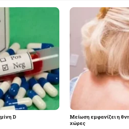
αμίνη D
Μείωση εμφανίζει η θνη
χώρες