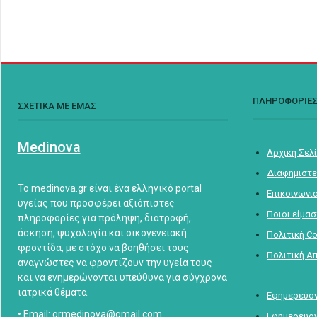
ΠΛΗΡΟΦΟΡΙΕ
ΣΧΕΤΙΚΑ ΜΕ ΕΜΑΣ
Medinova
Αρχική Σελ
Διαφημιστε
Το medinova.gr είναι ένα ελληνικό portal
Επικοινωνί
υγείας που προσφέρει αξιόπιστες
Ποιοι είμα
πληροφορίες για πρόληψη, διατροφή,
άσκηση, ψυχολογία και οικογενειακή
Πολιτική C
φροντίδα, με στόχο να βοηθήσει τους
Πολιτική Α
αναγνώστες να φροντίζουν την υγεία τους
και να ενημερώνονται υπεύθυνα για σύγχρονα
ιατρικά θέματα.
Εφημερεύον
• Email: grmedinova@gmail.com
Εφημερεύον