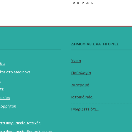
ΔΕΚ 12, 2016
Σ
ΔΗΜΟΦΙΛΕΙΣ ΚΑΤΗΓΟΡΙΕΣ
Υγεία
ίδα
ίτε στο Medinova
Παθολογία
α
Διατροφή
στε
Ιατρικά Νέα
ookies
πορρήτου
Γνωρίζετε ότι...
τα Φαρμακεία Αττικής
τα Φαρμακεία Θεσσαλονίκης