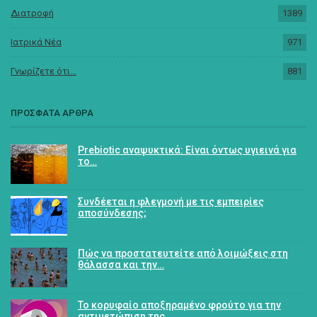
Διατροφή
1389
Ιατρικά Νέα
971
Γνωρίζετε ότι...
881
ΠΡΟΣΦΑΤΑ ΑΡΘΡΑ
Prebiotic αναψυκτικά: Είναι όντως υγιεινά για
το…
Συνδέεται η φλεγμονή με τις εμπειρίες
αποσύνδεσης;
Πώς να προστατευτείτε από λοιμώξεις στη
θάλασσα και την…
Το κορυφαίο αποξηραμένο φρούτο για την
αντιμετώπιση της…