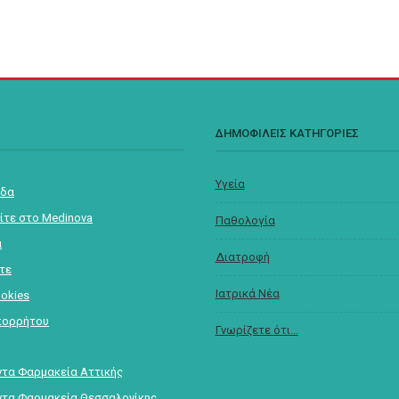
Σ
ΔΗΜΟΦΙΛΕΙΣ ΚΑΤΗΓΟΡΙΕΣ
Υγεία
ίδα
ίτε στο Medinova
Παθολογία
α
Διατροφή
στε
Ιατρικά Νέα
ookies
πορρήτου
Γνωρίζετε ότι...
τα Φαρμακεία Αττικής
τα Φαρμακεία Θεσσαλονίκης