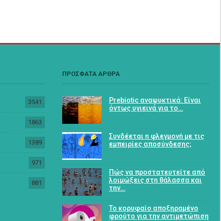
ΠΡΟΣΦΑΤΑ ΑΡΘΡΑ
Prebiotic αναψυκτικά: Είναι
3541
όντως υγιεινά για το…
1863
Συνδέεται η φλεγμονή με τις
1389
εμπειρίες αποσύνδεσης;
971
Πώς να προστατευτείτε από
λοιμώξεις στη θάλασσα και
881
την…
Το κορυφαίο αποξηραμένο
φρούτο για την αντιμετώπιση