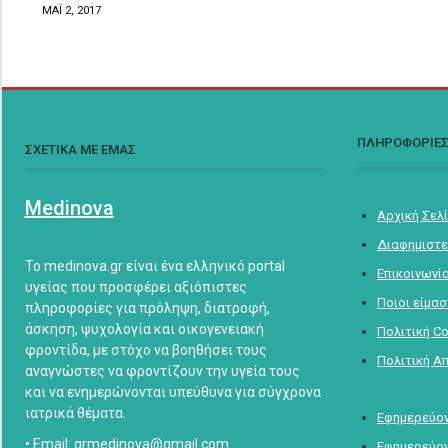
ΜΑΪ 2, 2017
ΠΛΗΡΟΦΟΡΙΕ
ΣΧΕΤΙΚΑ ΜΕ ΕΜΑΣ
Medinova
Αρχική Σελ
Διαφημιστε
Το medinova.gr είναι ένα ελληνικό portal
Επικοινωνί
υγείας που προσφέρει αξιόπιστες
Ποιοι είμα
πληροφορίες για πρόληψη, διατροφή,
άσκηση, ψυχολογία και οικογενειακή
Πολιτική C
φροντίδα, με στόχο να βοηθήσει τους
Πολιτική Α
αναγνώστες να φροντίζουν την υγεία τους
και να ενημερώνονται υπεύθυνα για σύγχρονα
ιατρικά θέματα.
Εφημερεύον
• Email: grmedinova@gmail.com
Εφημερεύον