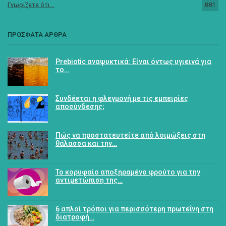
Γνωρίζετε ότι...
881
ΠΡΟΣΦΑΤΑ ΑΡΘΡΑ
Prebiotic αναψυκτικά: Είναι όντως υγιεινά για
το…
Συνδέεται η φλεγμονή με τις εμπειρίες
αποσύνδεσης;
Πώς να προστατευτείτε από λοιμώξεις στη
θάλασσα και την…
Το κορυφαίο αποξηραμένο φρούτο για την
αντιμετώπιση της…
6 απλοί τρόποι για περισσότερη πρωτεΐνη στη
διατροφή…