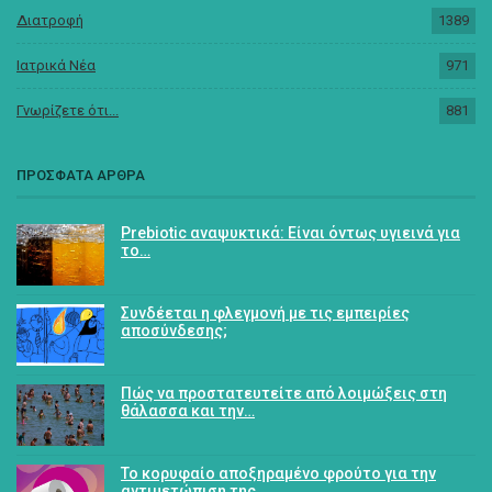
Διατροφή
1389
Ιατρικά Νέα
971
Γνωρίζετε ότι...
881
ΠΡΟΣΦΑΤΑ ΑΡΘΡΑ
Prebiotic αναψυκτικά: Είναι όντως υγιεινά για
το…
Συνδέεται η φλεγμονή με τις εμπειρίες
αποσύνδεσης;
Πώς να προστατευτείτε από λοιμώξεις στη
θάλασσα και την…
Το κορυφαίο αποξηραμένο φρούτο για την
αντιμετώπιση της…