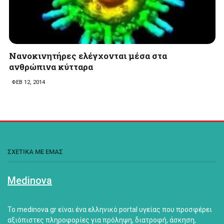
Nανοκινητήρες ελέγχονται μέσα στα
ανθρώπινα κύτταρα
ΦΕΒ 12, 2014
ΣΧΕΤΙΚΑ ΜΕ ΕΜΑΣ
Medinova
Το medinova.gr είναι ένα ελληνικό portal υγείας που προσφέρει
αξιόπιστες πληροφορίες για πρόληψη, διατροφή, άσκηση,