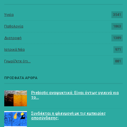
Υγεία
3541
Παθολογία
1863
Διατροφή
1389
Ιατρικά Νέα
971
Γνωρίζετε ότι...
881
ΠΡΟΣΦΑΤΑ ΑΡΘΡΑ
Prebiotic αναψυκτικά: Είναι όντως υγιεινά για
το…
Συνδέεται η φλεγμονή με τις εμπειρίες
αποσύνδεσης;