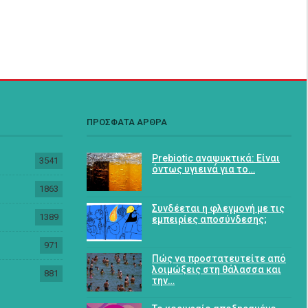
ΠΡΟΣΦΑΤΑ ΑΡΘΡΑ
Prebiotic αναψυκτικά: Είναι
3541
όντως υγιεινά για το…
1863
Συνδέεται η φλεγμονή με τις
1389
εμπειρίες αποσύνδεσης;
971
Πώς να προστατευτείτε από
λοιμώξεις στη θάλασσα και
881
την…