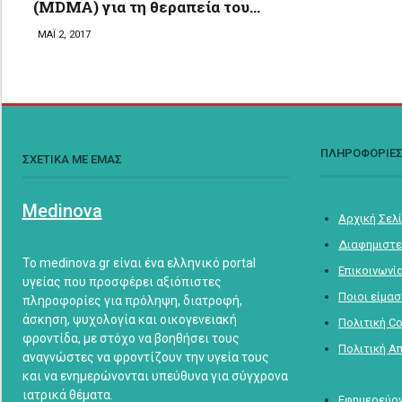
(MDMA) για τη θεραπεία του…
ΜΑΪ 2, 2017
ΠΛΗΡΟΦΟΡΙΕ
ΣΧΕΤΙΚΑ ΜΕ ΕΜΑΣ
Medinova
Αρχική Σελ
Διαφημιστε
Το medinova.gr είναι ένα ελληνικό portal
Επικοινωνί
υγείας που προσφέρει αξιόπιστες
Ποιοι είμα
πληροφορίες για πρόληψη, διατροφή,
άσκηση, ψυχολογία και οικογενειακή
Πολιτική C
φροντίδα, με στόχο να βοηθήσει τους
Πολιτική Α
αναγνώστες να φροντίζουν την υγεία τους
και να ενημερώνονται υπεύθυνα για σύγχρονα
ιατρικά θέματα.
Εφημερεύον