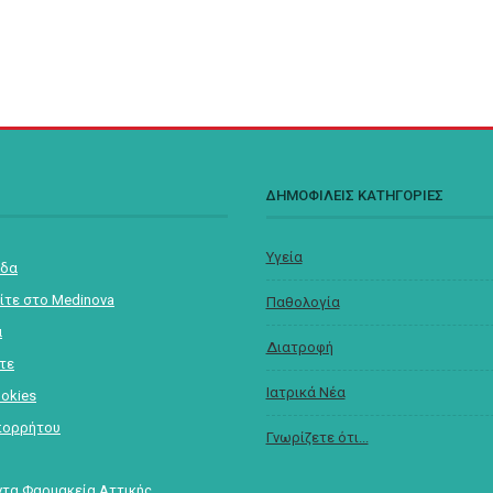
Σ
ΔΗΜΟΦΙΛΕΙΣ ΚΑΤΗΓΟΡΙΕΣ
Υγεία
ίδα
ίτε στο Medinova
Παθολογία
α
Διατροφή
στε
Ιατρικά Νέα
ookies
πορρήτου
Γνωρίζετε ότι...
τα Φαρμακεία Αττικής