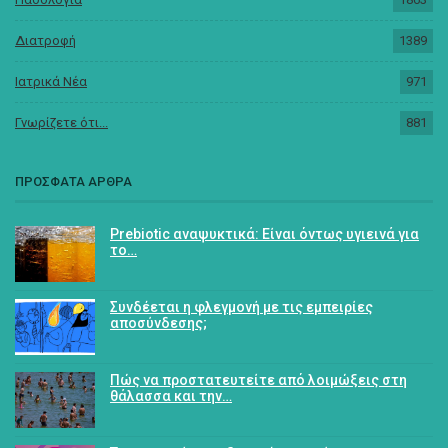
Διατροφή
1389
Ιατρικά Νέα
971
Γνωρίζετε ότι...
881
ΠΡΟΣΦΑΤΑ ΑΡΘΡΑ
Prebiotic αναψυκτικά: Είναι όντως υγιεινά για
το…
Συνδέεται η φλεγμονή με τις εμπειρίες
αποσύνδεσης;
Πώς να προστατευτείτε από λοιμώξεις στη
θάλασσα και την…