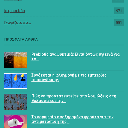
Ιατρικά Νέα
971
Γνωρίζετε ότι...
881
ΠΡΟΣΦΑΤΑ ΑΡΘΡΑ
Prebiotic αναψυκτικά: Είναι όντως υγιεινά για
το…
Συνδέεται η φλεγμονή με τις εμπειρίες
αποσύνδεσης;
Πώς να προστατευτείτε από λοιμώξεις στη
θάλασσα και την…
Το κορυφαίο αποξηραμένο φρούτο για την
αντιμετώπιση της…