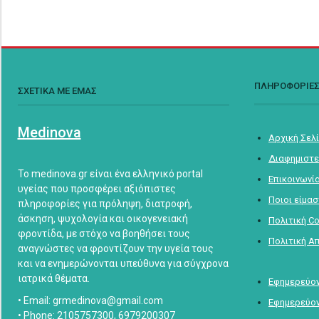
ΠΛΗΡΟΦΟΡΙΕ
ΣΧΕΤΙΚΑ ΜΕ ΕΜΑΣ
Medinova
Αρχική Σελ
Διαφημιστε
Το medinova.gr είναι ένα ελληνικό portal
Επικοινωνί
υγείας που προσφέρει αξιόπιστες
Ποιοι είμα
πληροφορίες για πρόληψη, διατροφή,
άσκηση, ψυχολογία και οικογενειακή
Πολιτική C
φροντίδα, με στόχο να βοηθήσει τους
Πολιτική Α
αναγνώστες να φροντίζουν την υγεία τους
και να ενημερώνονται υπεύθυνα για σύγχρονα
ιατρικά θέματα.
Εφημερεύον
• Email: grmedinova@gmail.com
Εφημερεύον
• Phone: 2105757300, 6979200307