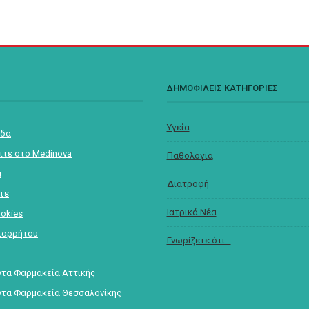
Σ
ΔΗΜΟΦΙΛΕΙΣ ΚΑΤΗΓΟΡΙΕΣ
Υγεία
ίδα
ίτε στο Medinova
Παθολογία
α
Διατροφή
στε
Ιατρικά Νέα
ookies
πορρήτου
Γνωρίζετε ότι...
τα Φαρμακεία Αττικής
τα Φαρμακεία Θεσσαλονίκης