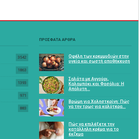
ΠΡΟΣΦΑΤΑ ΑΡΘΡΑ
Οφέλη των κρεμμυδιών στην
3542
υγεία και σωστή αποθήκευση
1863
Σαλάτα με Αγγούρι,
1393
Καλαμπόκι και Φασόλια: Η
Απόλυτη…
971
Βρώμη για Χοληστερίνη: Πώς
να την τρως για καλύτερα…
883
Πώς να επιλέξετε την
κατάλληλη κρέμα για το
έκζεμα