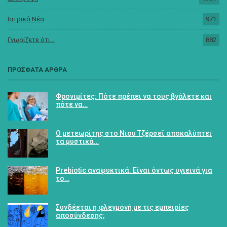
Ιατρικά Νέα
971
Γνωρίζετε ότι...
882
ΠΡΟΣΦΑΤΑ ΑΡΘΡΑ
Φρονιμίτες: Πότε πρέπει να τους βγάλετε και
πότε να…
Ο μετεωρίτης στο Νιου Τζέρσεϊ αποκαλύπτει
τα μυστικά…
Prebiotic αναψυκτικά: Είναι όντως υγιεινά για
το…
Συνδέεται η φλεγμονή με τις εμπειρίες
αποσύνδεσης;