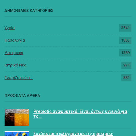
ΔΗΜΟΦΙΛΕΙΣ ΚΑΤΗΓΟΡΙΕΣ
Υγεία
3541
Παθολογία
1863
Διατροφή
1389
Ιατρικά Νέα
971
Γνωρίζετε ότι...
881
ΠΡΟΣΦΑΤΑ ΑΡΘΡΑ
Prebiotic αναψυκτικά: Είναι όντως υγιεινά για
το…
Συνδέεται η φλεγμονή με τις εμπειρίες