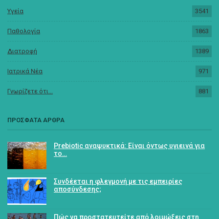
Υγεία
3541
Παθολογία
1863
Διατροφή
1389
Ιατρικά Νέα
971
Γνωρίζετε ότι...
881
ΠΡΟΣΦΑΤΑ ΑΡΘΡΑ
Prebiotic αναψυκτικά: Είναι όντως υγιεινά για
το…
Συνδέεται η φλεγμονή με τις εμπειρίες
αποσύνδεσης;
Πώς να προστατευτείτε από λοιμώξεις στη