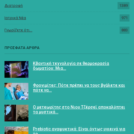
Διατροφή
1389
Ιατρικά Νέα
971
Γνωρίζετε ότι...
883
ΠΡΟΣΦΑΤΑ ΑΡΘΡΑ
Κβαντική τεχνολογία σε θερμοκρασία
δωματίου: Μια…
Φρονιμίτες: Πότε πρέπει να τους βγάλετε και
πότε να…
Ο μετεωρίτης στο Νιου Τζέρσεϊ αποκαλύπτει
τα μυστικά…
Prebiotic αναψυκτικά: Είναι όντως υγιεινά για
το…