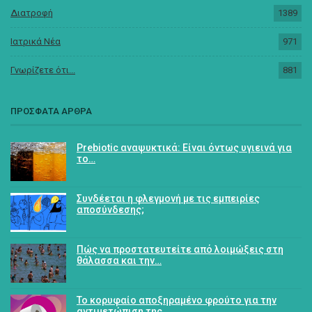
Διατροφή
1389
Ιατρικά Νέα
971
Γνωρίζετε ότι...
881
ΠΡΟΣΦΑΤΑ ΑΡΘΡΑ
Prebiotic αναψυκτικά: Είναι όντως υγιεινά για
το…
Συνδέεται η φλεγμονή με τις εμπειρίες
αποσύνδεσης;
Πώς να προστατευτείτε από λοιμώξεις στη
θάλασσα και την…
Το κορυφαίο αποξηραμένο φρούτο για την
αντιμετώπιση της…