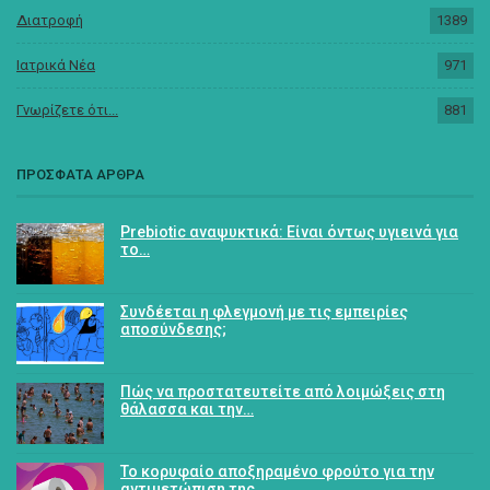
Διατροφή
1389
Ιατρικά Νέα
971
Γνωρίζετε ότι...
881
ΠΡΟΣΦΑΤΑ ΑΡΘΡΑ
Prebiotic αναψυκτικά: Είναι όντως υγιεινά για
το…
Συνδέεται η φλεγμονή με τις εμπειρίες
αποσύνδεσης;
Πώς να προστατευτείτε από λοιμώξεις στη
θάλασσα και την…
Το κορυφαίο αποξηραμένο φρούτο για την
αντιμετώπιση της…