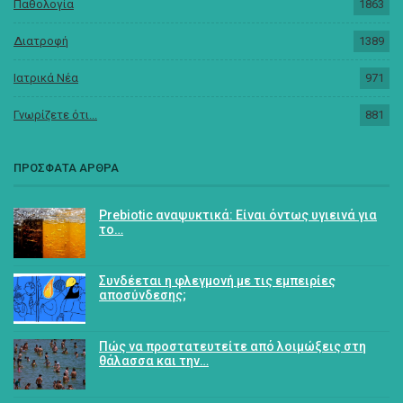
Παθολογία
1863
Διατροφή
1389
Ιατρικά Νέα
971
Γνωρίζετε ότι...
881
ΠΡΟΣΦΑΤΑ ΑΡΘΡΑ
Prebiotic αναψυκτικά: Είναι όντως υγιεινά για
το…
Συνδέεται η φλεγμονή με τις εμπειρίες
αποσύνδεσης;
Πώς να προστατευτείτε από λοιμώξεις στη
θάλασσα και την…