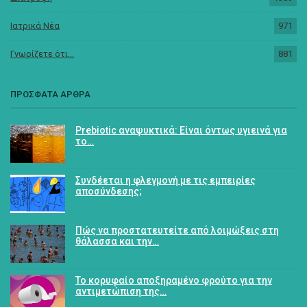
Ιατρικά Νέα
971
Γνωρίζετε ότι...
881
ΠΡΟΣΦΑΤΑ ΑΡΘΡΑ
Prebiotic αναψυκτικά: Είναι όντως υγιεινά για
το…
Συνδέεται η φλεγμονή με τις εμπειρίες
αποσύνδεσης;
Πώς να προστατευτείτε από λοιμώξεις στη
θάλασσα και την…
Το κορυφαίο αποξηραμένο φρούτο για την
αντιμετώπιση της…