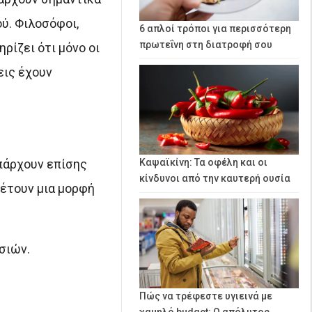
ού. Φιλοσόφοι,
6 απλοί τρόποι για περισσότερη
πρωτεΐνη στη διατροφή σου
ρίζει ότι μόνο οι
εις έχουν
Υπάρχουν επίσης
Καψαϊκίνη: Τα οφέλη και οι
κίνδυνοι από την καυτερή ουσία
έτουν μια μορφή
σιών.
Πώς να τρέφεστε υγιεινά με
χαμηλό budget: Ο απόλυτος