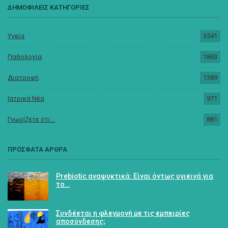
ΔΗΜΟΦΙΛΕΙΣ ΚΑΤΗΓΟΡΙΕΣ
Υγεία
3541
Παθολογία
1863
Διατροφή
1389
Ιατρικά Νέα
971
Γνωρίζετε ότι...
881
ΠΡΟΣΦΑΤΑ ΑΡΘΡΑ
Prebiotic αναψυκτικά: Είναι όντως υγιεινά για
το…
Συνδέεται η φλεγμονή με τις εμπειρίες
αποσύνδεσης;