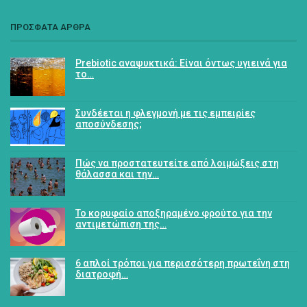
ΠΡΟΣΦΑΤΑ ΑΡΘΡΑ
Prebiotic αναψυκτικά: Είναι όντως υγιεινά για
το…
Συνδέεται η φλεγμονή με τις εμπειρίες
αποσύνδεσης;
Πώς να προστατευτείτε από λοιμώξεις στη
θάλασσα και την…
Το κορυφαίο αποξηραμένο φρούτο για την
αντιμετώπιση της…
6 απλοί τρόποι για περισσότερη πρωτεΐνη στη
διατροφή…