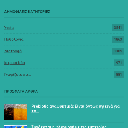
ΔΗΜΟΦΙΛΕΙΣ ΚΑΤΗΓΟΡΙΕΣ
Υγεία
3541
Παθολογία
1863
Διατροφή
1389
Ιατρικά Νέα
971
Γνωρίζετε ότι...
881
ΠΡΟΣΦΑΤΑ ΑΡΘΡΑ
Prebiotic αναψυκτικά: Είναι όντως υγιεινά για
το…
Συνδέεται η φλεγμονή με τις εμπειρίες