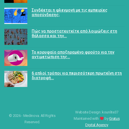
Συνδέεται η φλεγμονή με τις εμπειρίες
αποσύνδεσης;
Πώς να προστατευτείτε από λοιμώξεις στη
θάλασσα και την…
Το κορυφαίο αποξηραμένο φρούτο για την
αντιμετώπιση της…
6 απλοί τρόποι για περισσότερη πρωτεΐνη στη
διατροφή…
Website Design: kounlite37
© 2026 - Medinova. All Rights
Maintained with
by
Gratus
Reserved.
Digital Agency