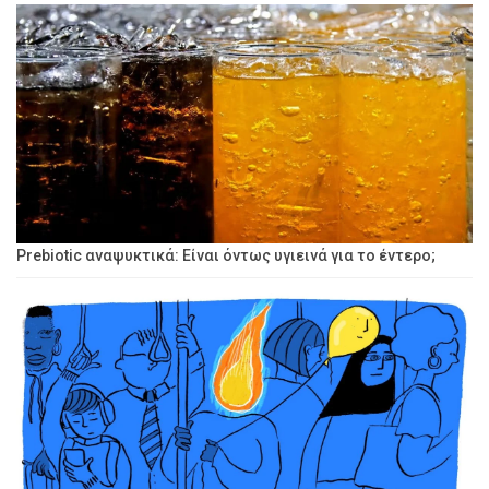
Prebiotic αναψυκτικά: Είναι όντως υγιεινά για το έντερο;