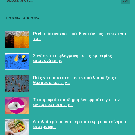
Γνωρίζετε ότι...
881
ΠΡΟΣΦΑΤΑ ΑΡΘΡΑ
Prebiotic αναψυκτικά: Είναι όντως υγιεινά για
το…
Συνδέεται η φλεγμονή με τις εμπειρίες
αποσύνδεσης;
Πώς να προστατευτείτε από λοιμώξεις στη
θάλασσα και την…
Το κορυφαίο αποξηραμένο φρούτο για την
αντιμετώπιση της…
6 απλοί τρόποι για περισσότερη πρωτεΐνη στη
διατροφή…