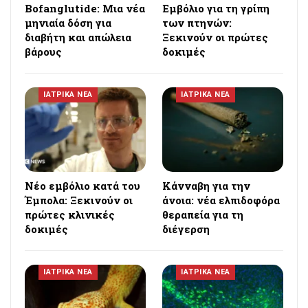
Bofanglutide: Μια νέα
Εμβόλιο για τη γρίπη
μηνιαία δόση για
των πτηνών:
διαβήτη και απώλεια
Ξεκινούν οι πρώτες
βάρους
δοκιμές
ΙΑΤΡΙΚΑ ΝΕΑ
ΙΑΤΡΙΚΑ ΝΕΑ
Νέο εμβόλιο κατά του
Κάνναβη για την
Έμπολα: Ξεκινούν οι
άνοια: νέα ελπιδοφόρα
πρώτες κλινικές
θεραπεία για τη
δοκιμές
διέγερση
ΙΑΤΡΙΚΑ ΝΕΑ
ΙΑΤΡΙΚΑ ΝΕΑ