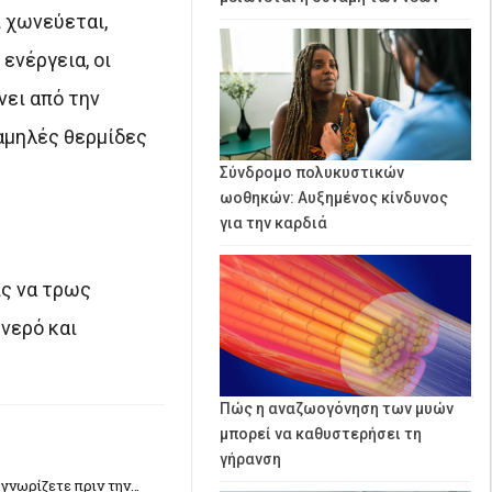
 χωνεύεται,
ενέργεια, οι
νει από την
χαμηλές θερμίδες
Σύνδρομο πολυκυστικών
ωοθηκών: Αυξημένος κίνδυνος
για την καρδιά
ίς να τρως
 νερό και
Πώς η αναζωογόνηση των μυών
μπορεί να καθυστερήσει τη
γήρανση
 γνωρίζετε πριν την…