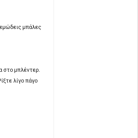
κρεμώδεις μπάλες
α στο μπλέντερ.
Ρίξτε λίγο πάγο