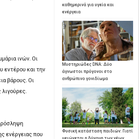
καθημερινά για υγεία και
ενέργεια
μμάρια ινών. Οι
Μυστηριώδες DNA: Δύο
υ εντέρου και την
άγνωστοι πρόγονοι στο
ανθρώπινο γονιδίωμα
ια βάρους. Οι
 λιγούρες.
 πρόσληψη
Φυσική κατάσταση παιδιών: Γιατί
ης ενέργειας που
μειώνεται η δύναμη των νέων