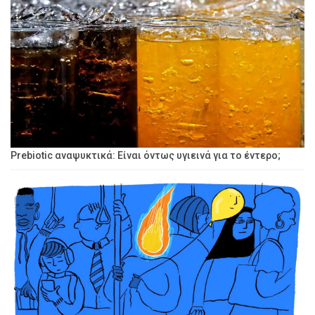
Prebiotic αναψυκτικά: Είναι όντως υγιεινά για το έντερο;