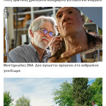
Πόση πρωτεΐνη χρειάζεσαι καθημερινά για υγεία και ενέργεια
Μυστηριώδες DNA: Δύο άγνωστοι πρόγονοι στο ανθρώπινο
γονιδίωμα