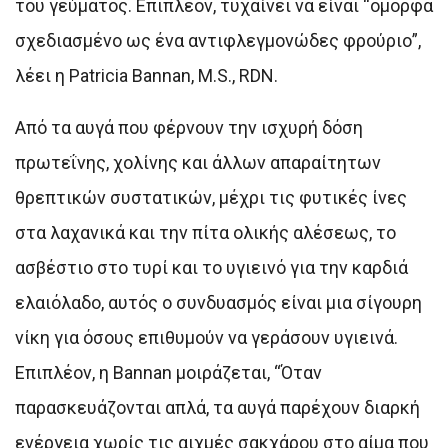
του γεύματος. Επιπλέον, τυχαίνει να είναι “όμορφα
σχεδιασμένο ως ένα αντιφλεγμονώδες φρούριο”,
λέει η Patricia Bannan, M.S., RDN.
Από τα αυγά που φέρνουν την ισχυρή δόση
πρωτεΐνης, χολίνης και άλλων απαραίτητων
θρεπτικών συστατικών, μέχρι τις φυτικές ίνες
στα λαχανικά και την πίτα ολικής αλέσεως, το
ασβέστιο στο τυρί και το υγιεινό για την καρδιά
ελαιόλαδο, αυτός ο συνδυασμός είναι μια σίγουρη
νίκη για όσους επιθυμούν να γεράσουν υγιεινά.
Επιπλέον, η Bannan μοιράζεται, “Όταν
παρασκευάζονται απλά, τα αυγά παρέχουν διαρκή
ενέργεια χωρίς τις αιχμές σακχάρου στο αίμα που