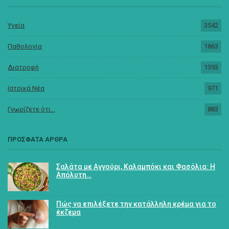
Υγεία
3542
Παθολογία
1863
Διατροφή
1393
Ιατρικά Νέα
971
Γνωρίζετε ότι...
883
ΠΡΟΣΦΑΤΑ ΑΡΘΡΑ
Σαλάτα με Αγγούρι, Καλαμπόκι και Φασόλια: Η
Απόλυτη…
Πώς να επιλέξετε την κατάλληλη κρέμα για το
έκζεμα