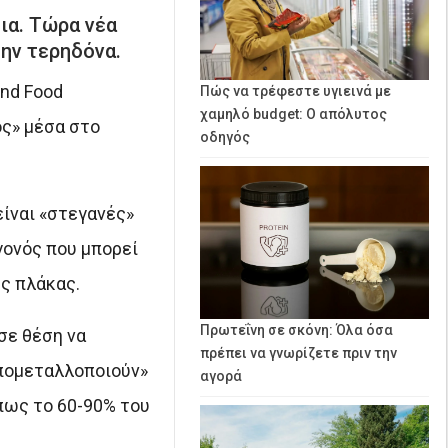
ια. Τώρα νέα
ην τερηδόνα.
and Food
Πώς να τρέφεστε υγιεινά με
χαμηλό budget: Ο απόλυτος
ος» μέσα στο
οδηγός
ίναι «στεγανές»
γονός που μπορεί
ς πλάκας.
Πρωτεΐνη σε σκόνη: Όλα όσα
σε θέση να
πρέπει να γνωρίζετε πριν την
απομεταλλοποιούν»
αγορά
πως το 60-90% του