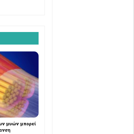
ων μυών μπορεί
ρανση