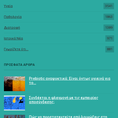
Υγεία
3541
Παθολογία
1863
Διατροφή
1389
Ιατρικά Νέα
971
Γνωρίζετε ότι...
881
ΠΡΟΣΦΑΤΑ ΑΡΘΡΑ
Prebiotic αναψυκτικά: Είναι όντως υγιεινά για
το…
Συνδέεται η φλεγμονή με τις εμπειρίες
αποσύνδεσης;
Πώς να προστατευτείτε από λοιμώξεις στη