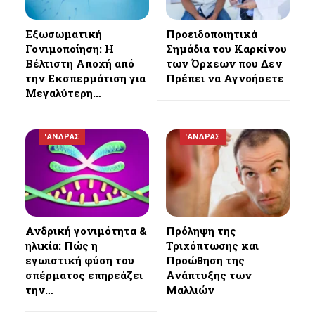
Εξωσωματική
Προειδοποιητικά
Γονιμοποίηση: Η
Σημάδια του Καρκίνου
Βέλτιστη Αποχή από
των Όρχεων που Δεν
την Εκσπερμάτιση για
Πρέπει να Αγνοήσετε
Μεγαλύτερη…
'ΑΝΔΡΑΣ
'ΑΝΔΡΑΣ
Ανδρική γονιμότητα &
Πρόληψη της
ηλικία: Πώς η
Τριχόπτωσης και
εγωιστική φύση του
Προώθηση της
σπέρματος επηρεάζει
Ανάπτυξης των
την…
Μαλλιών