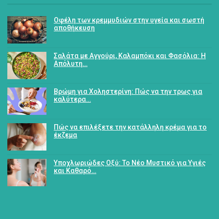
Οφέλη των κρεμμυδιών στην υγεία και σωστή
αποθήκευση
Σαλάτα με Αγγούρι, Καλαμπόκι και Φασόλια: Η
Απόλυτη…
Βρώμη για Χοληστερίνη: Πώς να την τρως για
καλύτερα…
Πώς να επιλέξετε την κατάλληλη κρέμα για το
έκζεμα
Υποχλωριώδες Οξύ: Το Νέο Μυστικό για Υγιές
και Καθαρό…