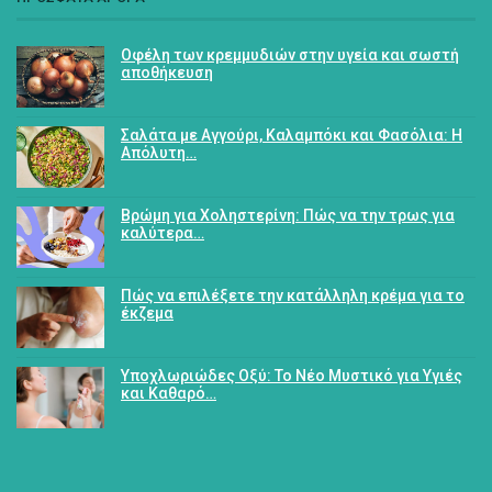
Οφέλη των κρεμμυδιών στην υγεία και σωστή
αποθήκευση
Σαλάτα με Αγγούρι, Καλαμπόκι και Φασόλια: Η
Απόλυτη…
Βρώμη για Χοληστερίνη: Πώς να την τρως για
καλύτερα…
Πώς να επιλέξετε την κατάλληλη κρέμα για το
έκζεμα
Υποχλωριώδες Οξύ: Το Νέο Μυστικό για Υγιές
και Καθαρό…