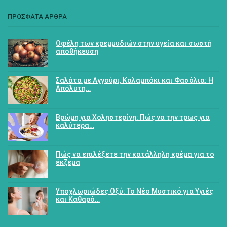
ΠΡΟΣΦΑΤΑ ΑΡΘΡΑ
Οφέλη των κρεμμυδιών στην υγεία και σωστή
αποθήκευση
Σαλάτα με Αγγούρι, Καλαμπόκι και Φασόλια: Η
Απόλυτη…
Βρώμη για Χοληστερίνη: Πώς να την τρως για
καλύτερα…
Πώς να επιλέξετε την κατάλληλη κρέμα για το
έκζεμα
Υποχλωριώδες Οξύ: Το Νέο Μυστικό για Υγιές
και Καθαρό…